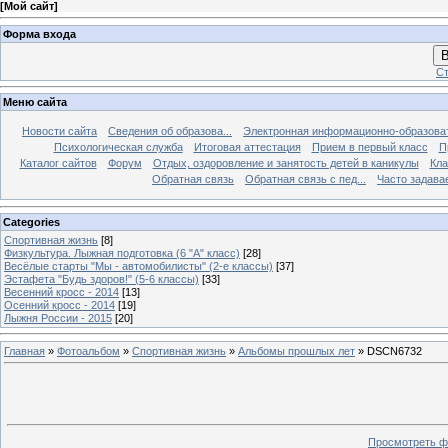
[
Мой сайт
]
Форма входа
В
Ст
Меню сайта
Новости сайта
Сведения об образова...
Электронная информационно-образова
Психологическая служба
Итоговая аттестация
Прием в первый класс
П
Каталог сайтов
Форум
Отдых, оздоровление и занятость детей в каникулы
Кла
Обратная связь
Обратная связь с пед...
Часто задава
Categories
Спортивная жизнь
[8]
Физкультура. Лыжная подготовка (6 "А" класс)
[28]
Весёлые старты "Мы - автомобилисты" (2-е классы)
[37]
Эстафета "Будь здоров!" (5-6 классы)
[33]
Весенний кросс - 2014
[13]
Осенний кросс - 2014
[19]
Лыжня России - 2015
[20]
Главная
»
Фотоальбом
»
Спортивная жизнь
»
Альбомы прошлых лет
» DSCN6732
Просмотреть ф