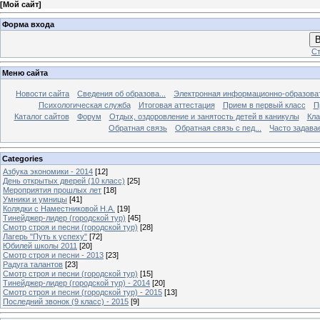
[
Мой сайт
]
Форма входа
В
Ст
Меню сайта
Новости сайта
Сведения об образова...
Электронная информационно-образова
Психологическая служба
Итоговая аттестация
Прием в первый класс
П
Каталог сайтов
Форум
Отдых, оздоровление и занятость детей в каникулы
Кла
Обратная связь
Обратная связь с пед...
Часто задава
Categories
Азбука экономики - 2014
[12]
День открытых дверей (10 класс)
[25]
Мероприятия прошлых лет
[18]
Умники и умницы
[41]
Колядки с Наместниковой Н.А.
[19]
Тинейджер-лидер (городской тур)
[45]
Смотр строя и песни (городской тур)
[28]
Лагерь "Путь к успеху"
[72]
Юбилей школы 2011
[20]
Смотр строя и песни - 2013
[23]
Радуга талантов
[23]
Смотр строя и песни (городской тур)
[15]
Тинейджер-лидер (городской тур) - 2014
[20]
Смотр строя и песни (городской тур) - 2015
[13]
Последний звонок (9 класс) - 2015
[9]