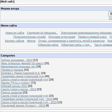
[
Мой сайт
]
Форма входа
В
Ст
Меню сайта
Новости сайта
Сведения об образова...
Электронная информационно-образова
Психологическая служба
Итоговая аттестация
Прием в первый класс
П
Каталог сайтов
Форум
Отдых, оздоровление и занятость детей в каникулы
Кла
Обратная связь
Обратная связь с пед...
Часто задава
Categories
Азбука экономики - 2014
[12]
День открытых дверей (10 класс)
[25]
Мероприятия прошлых лет
[18]
Умники и умницы
[41]
Колядки с Наместниковой Н.А.
[19]
Тинейджер-лидер (городской тур)
[45]
Смотр строя и песни (городской тур)
[28]
Лагерь "Путь к успеху"
[72]
Юбилей школы 2011
[20]
Смотр строя и песни - 2013
[23]
Радуга талантов
[23]
Смотр строя и песни (городской тур)
[15]
Тинейджер-лидер (городской тур) - 2014
[20]
Смотр строя и песни (городской тур) - 2015
[13]
Последний звонок (9 класс) - 2015
[9]