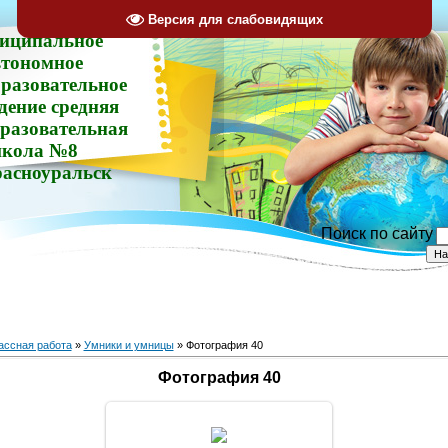
Версия для слабовидящих
иципальное
втономное
разовательное
дение средняя
разовательная
кола №8
расноуральск
Поиск по сайту
ассная работа
»
Умники и умницы
» Фотография 40
Фотография 40