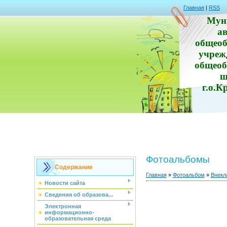
Главная
|
RSS
Мун
а
общеоб
учреж
общеоб
ш
г.о.К
Фотоальбомы
Содержание
Главная
»
Фотоальбом
»
Внекл
Новости сайта
Сведения об образова...
Электронная
информационно-
образовательная среда