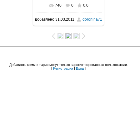
740
0
0.0
В реальном размере
Добавлено
31.03.2011
doronina71
1566x1359
/ 399.9Kb
Добавлять комментарии могут только зарегистрированные пользователи.
[
Регистрация
|
Вход
]