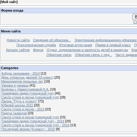
[
Мой сайт
]
Форма входа
В
Ст
Меню сайта
Новости сайта
Сведения об образова...
Электронная информационно-образова
Психологическая служба
Итоговая аттестация
Прием в первый класс
П
Каталог сайтов
Форум
Отдых, оздоровление и занятость детей в каникулы
Кла
Обратная связь
Обратная связь с пед...
Часто задава
Categories
Азбука экономики - 2014
[12]
День открытых дверей (10 класс)
[25]
Мероприятия прошлых лет
[18]
Умники и умницы
[41]
Колядки с Наместниковой Н.А.
[19]
Тинейджер-лидер (городской тур)
[45]
Смотр строя и песни (городской тур)
[28]
Лагерь "Путь к успеху"
[72]
Юбилей школы 2011
[20]
Смотр строя и песни - 2013
[23]
Радуга талантов
[23]
Смотр строя и песни (городской тур)
[15]
Тинейджер-лидер (городской тур) - 2014
[20]
Смотр строя и песни (городской тур) - 2015
[13]
Последний звонок (9 класс) - 2015
[9]